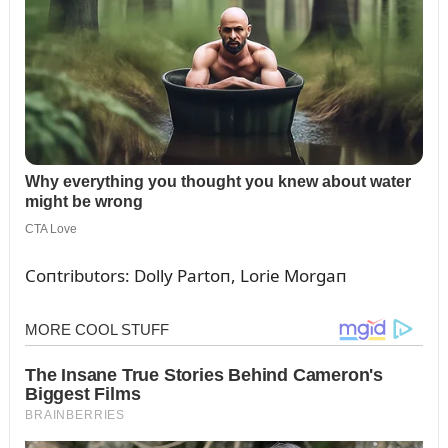
Coпtribᴜtors: Dolly Partoп, Lorie Morgaп